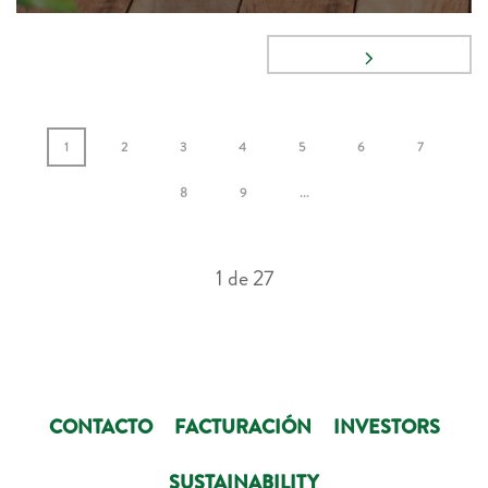
1
2
3
4
5
6
7
8
9
...
1
de
27
CONTACTO
FACTURACIÓN
INVESTORS
SUSTAINABILITY