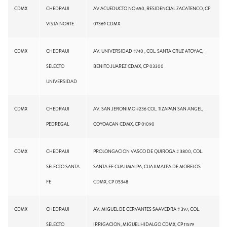
CDMX
CHEDRAUI
AV ACUEDUCTO NO 650, RESIDENCIAL ZACATENCO, CP
VISTA NORTE
07369 CDMX
CDMX
CHEDRAUI
AV. UNIVERSIDAD #740 , COL. SANTA CRUZ ATOYAC,
SELECTO
BENITO JUAREZ CDMX, CP 03300
UNIVERSIDAD
CDMX
CHEDRAUI
AV. SAN JERONIMO #236 COL. TIZAPAN SAN ANGEL,
PEDREGAL
COYOACAN CDMX, CP 01090
CDMX
CHEDRAUI
PROLONGACION VASCO DE QUIROGA # 3800, COL.
SELECTO SANTA
SANTA FE CUAJIMALPA, CUAJIMALPA DE MORELOS
FE
CDMX, CP 05348
CDMX
CHEDRAUI
AV. MIGUEL DE CERVANTES SAAVEDRA # 397, COL.
SELECTO
IRRIGACION, MIGUEL HIDALGO CDMX, CP 11579