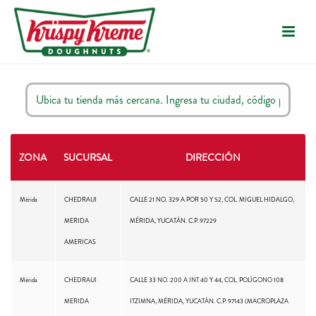
ZONA
SUCURSAL
DIRECCIÓN
Mérida
CHEDRAUI
CALLE 21 NO. 329 A POR 50 Y 52, COL. MIGUEL HIDALGO,
MERIDA
MÉRIDA, YUCATÁN. C.P. 97229
AMERICAS
Mérida
CHEDRAUI
CALLE 33 NO. 200 A INT 40 Y 44, COL. POLÍGONO 108
MERIDA
ITZIMNA, MÉRIDA, YUCATÁN. C.P. 97143 (MACROPLAZA