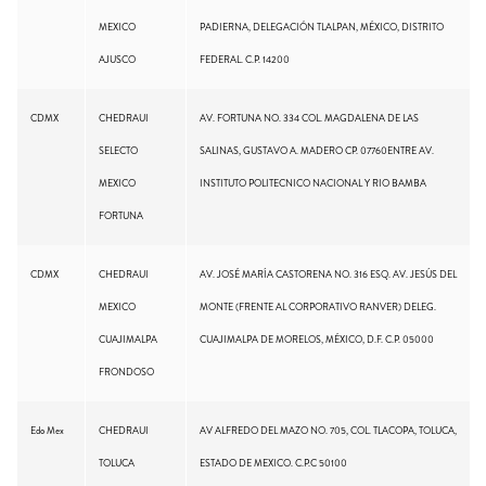
MEXICO
PADIERNA, DELEGACIÓN TLALPAN, MÉXICO, DISTRITO
AJUSCO
FEDERAL. C.P. 14200
CDMX
CHEDRAUI
AV. FORTUNA NO. 334 COL. MAGDALENA DE LAS
SELECTO
SALINAS, GUSTAVO A. MADERO CP. 07760ENTRE AV.
MEXICO
INSTITUTO POLITECNICO NACIONAL Y RIO BAMBA
FORTUNA
CDMX
CHEDRAUI
AV. JOSÉ MARÍA CASTORENA NO. 316 ESQ. AV. JESÚS DEL
MEXICO
MONTE (FRENTE AL CORPORATIVO RANVER) DELEG.
CUAJIMALPA
CUAJIMALPA DE MORELOS, MÉXICO, D.F. C.P. 05000
FRONDOSO
Edo Mex
CHEDRAUI
AV ALFREDO DEL MAZO NO. 705, COL. TLACOPA, TOLUCA,
TOLUCA
ESTADO DE MEXICO. C.P.C 50100