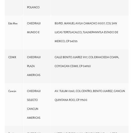
POLANCO
Edo Mex
CHEDRAUI
BLVRD. MANUEL AVILA CAMACHO #1007, COL SAN
MUNDO E
LUCAS TEPETLACALCO, TLALNEPANNTLA ESTADO DE
MEXICO, CP 54055
CDMX
CHEDRAUI
CALLE BENITO JUAREZ #117, COL EXHACIEDA COAPA,
PLAZA
COYOACAN CDMX, CP 04950
AMERICAS
Cancún
CHEDRAUI
AV. TULUM #260, COL CENTRO, BENITO JUAREZ, CANCUN
SELECTO
QUINTANA ROO, CP 77500
CANCUN
AMERICAS