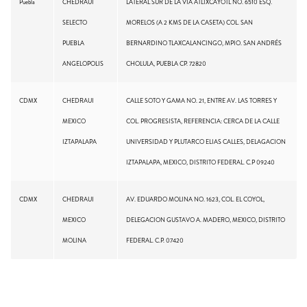
Puebla
CHEDRAUI
LATERAL SUR DE LA VIA ATLIXCAYOTL NO. 6510 ESQ.
SELECTO
MORELOS (A 2 KMS DE LA CASETA) COL. SAN
PUEBLA
BERNARDINO TLAXCALANCINGO, MPIO. SAN ANDRÉS
ANGELOPOLIS
CHOLULA, PUEBLA CP. 72820
CDMX
CHEDRAUI
CALLE SOTO Y GAMA NO. 21, ENTRE AV. LAS TORRES Y
MEXICO
COL. PROGRESISTA, REFERENCIA: CERCA DE LA CALLE
IZTAPALAPA
UNIVERSIDAD Y PLUTARCO ELIAS CALLES, DELAGACION
IZTAPALAPA, MEXICO, DISTRITO FEDERAL. C.P 09240
CDMX
CHEDRAUI
AV. EDUARDO MOLINA NO. 1623, COL. EL COYOL,
MEXICO
DELEGACION GUSTAVO A. MADERO, MEXICO, DISTRITO
MOLINA
FEDERAL. C.P. 07420