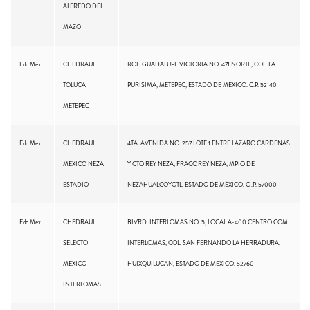
ALFREDO DEL
MAZO
Edo Mex
CHEDRAUI
ROL. GUADALUPE VICTORIA NO. 471 NORTE, COL. LA
TOLUCA
PURISIMA, METEPEC, ESTADO DE MEXICO. C.P. 52140
METEPEC
Edo Mex
CHEDRAUI
4TA. AVENIDA NO. 257 LOTE 1 ENTRE LAZARO CARDENAS
MEXICO NEZA
Y CTO REY NEZA, FRACC REY NEZA, MPIO DE
ESTADIO
NEZAHUALCOYOTL, ESTADO DE MÉXICO. C .P. 57000
Edo Mex
CHEDRAUI
BLVRD. INTERLOMAS NO. 5, LOCAL A-400 CENTRO COM
SELECTO
INTERLOMAS, COL. SAN FERNANDO LA HERRADURA,
MEXICO
HUIXQUILUCAN, ESTADO DE MEXICO. 52760
INTERLOMAS