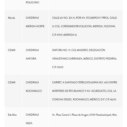
POLIGONO
Mérida
CHEDRAUI
CALLE 60 NO. 301 A, POR AV. X’CUMPICH Y PROL. CALLE
MERIDA NORTE
21 COL. CORDEMEX REVOLUCION, MERIDA, YUCATAN.
C.P. 97110 (MERIDA 5)
CDMX
CHEDRAUI
ÁNFORA NO. 71, COL MADERO, DELEGACIÓN
ANFORA
VENUSTIANO CARRANZA, MÉXICO, DISTRITO FEDERAL.
C.P. 15320
CDMX
CHEDRAUI
CARRET. A SANTIAGO TEPELCATLALPAN NO. 400 ENTRE
XOCHIMILCO
MÁRTIRES DE RÍO BLANCO Y AV. ACUEDUCTO, COL. LA
CONCHA DELEG. XOCHIMILCO, MÉXICO, D.F. C.P. 16210
Edo Mex
CHEDRAUI
Av. Plaza Central 1, Plazas de Aragon, 57139 Nezahualcóyotl, Méx.
NEZA