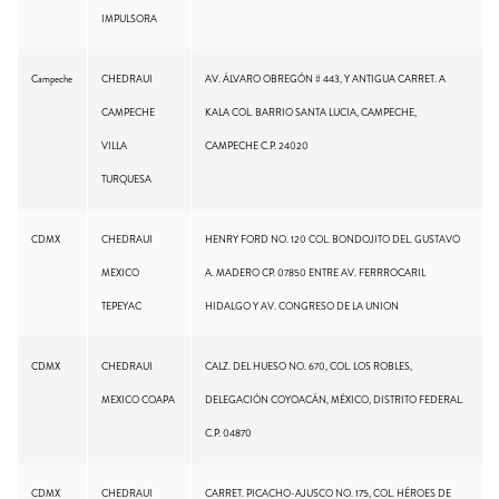
IMPULSORA
Campeche
CHEDRAUI
AV. ÁLVARO OBREGÓN # 443, Y ANTIGUA CARRET. A
CAMPECHE
KALA COL. BARRIO SANTA LUCIA, CAMPECHE,
VILLA
CAMPECHE C.P. 24020
TURQUESA
CDMX
CHEDRAUI
HENRY FORD NO. 120 COL. BONDOJITO DEL. GUSTAVO
MEXICO
A. MADERO CP. 07850 ENTRE AV. FERRROCARIL
TEPEYAC
HIDALGO Y AV. CONGRESO DE LA UNION
CDMX
CHEDRAUI
CALZ. DEL HUESO NO. 670, COL. LOS ROBLES,
MEXICO COAPA
DELEGACIÓN COYOACÁN, MÉXICO, DISTRITO FEDERAL.
C.P. 04870
CDMX
CHEDRAUI
CARRET. PICACHO-AJUSCO NO. 175, COL. HÉROES DE