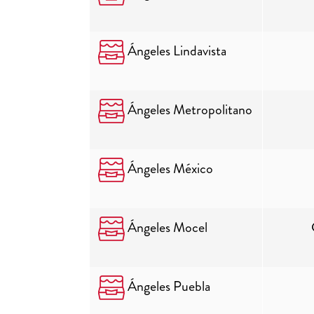
Ángeles Lindavista
Ángeles Metropolitano
Ángeles México
Ángeles Mocel
Ángeles Puebla