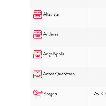
Altavista
Andares
Angelópolis
Antea Querétaro
Aragon
Av. Ca