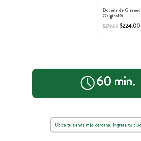
5.00
Docena de Glasead
Original®
$
224.00
$
279.00
60 min.