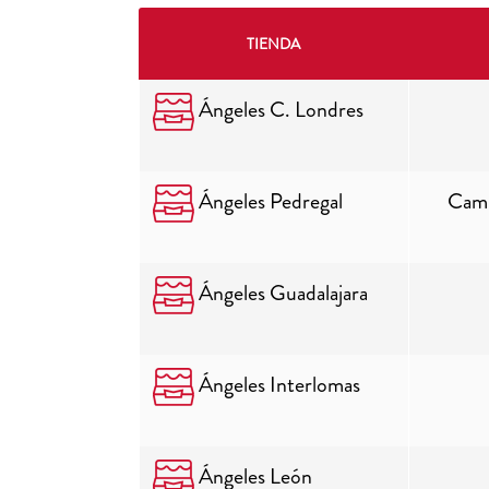
TIENDA
Ángeles C. Londres
Ángeles Pedregal
Cami
Ángeles Guadalajara
Ángeles Interlomas
Ángeles León