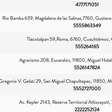
4777171051
Rio Bamba 639, Magdalena de las Salinas,7760, Gustavo
5555863349
Tlacotalpan 59,Roma, 6760, Cuauhtémoc, 
555264165
Agrarismo 208, Escandón, 11800, Miguel Hidal
5526147824
Gregorio V. Gelati 29, San Miguel Chapultepec, 11850, M
5552727000
Av. Kepler 2143, Reserva Territorial Atlixcayotl
2222252124