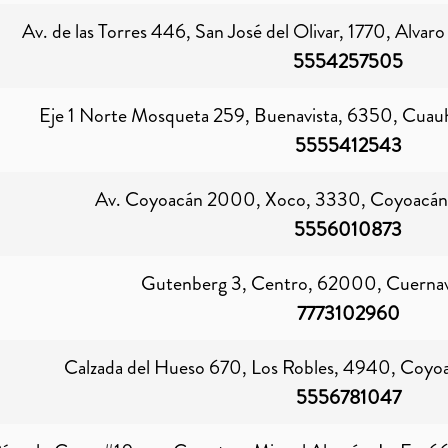
Av. de las Torres 446, San José del Olivar, 1770, Alva
5554257505
Eje 1 Norte Mosqueta 259, Buenavista, 6350, Cuau
5555412543
Av. Coyoacán 2000, Xoco, 3330, Coyoacán,
5556010873
Gutenberg 3, Centro, 62000, Cuernav
7773102960
Calzada del Hueso 670, Los Robles, 4940, Coyo
5556781047