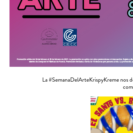
La #SemanaDelArteKrispyKreme nos demos
comp