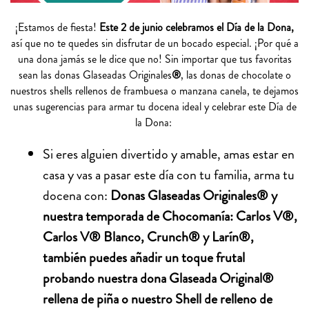
¡Estamos de fiesta!
Este 2 de junio celebramos el Día de la Dona,
así que no te quedes sin disfrutar de un bocado especial. ¡Por qué a
una dona jamás se le dice que no! Sin importar que tus favoritas
sean las donas
Glaseadas Originales
®
, las donas de chocolate o
nuestros shells rellenos de frambuesa o manzana canela
, te dejamos
unas sugerencias para armar tu docena ideal y celebrar este Día de
la Dona:
Si eres alguien divertido y amable, amas estar en
casa y vas a pasar este día con tu familia, arma tu
docena con:
Donas Glaseadas Originales® y
nuestra temporada de Chocomanía: Carlos V®,
Carlos V® Blanco, Crunch® y Larín®,
también puedes añadir un toque frutal
probando nuestra dona Glaseada Original®
rellena de piña o nuestro Shell de relleno de