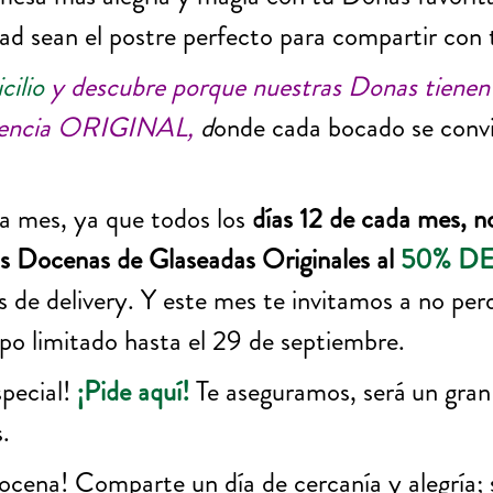
edad sean el postre perfecto para compartir con 
cilio
y descubre porque nuestras Donas tienen 
riencia ORIGINAL,
d
onde cada bocado se convi
 mes, ya que todos los
días 12 de cada mes, no
as Docenas de Glaseadas Originales al
50% D
s de delivery. Y este mes te invitamos a no per
mpo limitado hasta el 29 de septiembre.
special!
¡Pide aquí!
Te aseguramos, será un gra
s.
cena! Comparte un día de cercanía y alegría; s