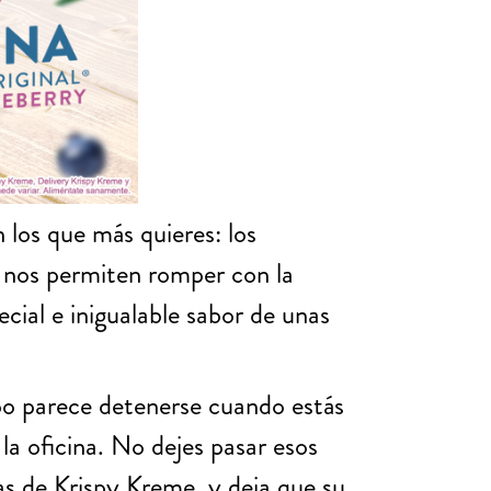
 los que más quieres: los
a, nos permiten romper con la
cial e inigualable sabor de unas
mpo parece detenerse cuando estás
la oficina. No dejes pasar esos
as de Krispy Kreme, y deja que su