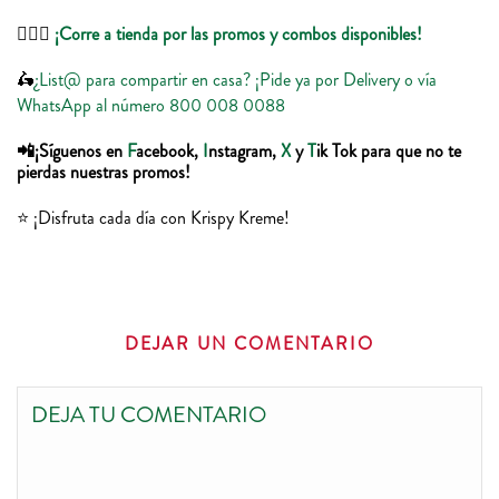
🏃🏻‍♀️
¡Corre a tienda por las promos y combos disponibles!
🛵
¿List@ para compartir en casa? ¡Pide ya por Delivery o vía
WhatsApp al número 800 008 0088
📲¡Síguenos en
F
acebook,
I
nstagram,
X
y
T
ik Tok para que no te
pierdas nuestras promos!
⭐️ ¡Disfruta cada día con Krispy Kreme!
DEJAR UN COMENTARIO