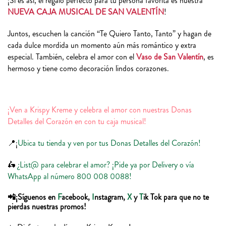
¡Si es así, el regalo perfecto para tu persona favorita es nuestra
NUEVA CAJA MUSICAL DE SAN VALENTÍN
!
Juntos, escuchen la canción “Te Quiero Tanto, Tanto” y hagan de
cada dulce mordida un momento aún más romántico y extra
especial. También, celebra el amor con el
Vaso de San Valentín
, es
hermoso y tiene como decoración lindos corazones.
¡Ven a Krispy Kreme y celebra el amor con nuestras Donas
Detalles del Corazón en con tu caja musical!
📍¡
Ubica tu tienda y ven por tus Donas Detalles del Corazón!
🛵
¿List@ para celebrar el amor? ¡Pide ya por Delivery o vía
WhatsApp al número 800 008 0088!
📲¡Síguenos en
F
acebook,
I
nstagram,
X
y
T
ik Tok para que no te
pierdas nuestras promos!