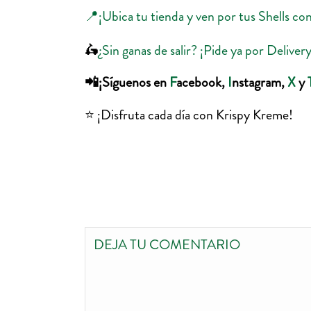
📍¡Ubica tu tienda y ven por tus Shells c
🛵
¿Sin ganas de salir? ¡Pide ya por Del
📲¡Síguenos en
F
acebook,
I
nstagram,
X
y
⭐️ ¡Disfruta cada día con Krispy Kreme!