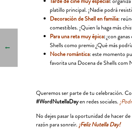
Tarde de cine muy especial
: organiz
platillo principal. ¡Nadie podrá resist
Decoración de Shell en familia
: reún
comestibles. ¡Quien la haga más chis
Para una reta muy épica
:
¿con ganas 
Shells como premio ¿Qué más podrí
Noche romántica
: este momento pue
favorita una Docena de Shells com Nu
Queremos ser parte de tu celebración. Co
#WordNutellaDay
en redes sociales.
¡Podr
No dejes pasar la oportunidad de hacer de
razón para sonreír.
¡Feliz Nutella Day!