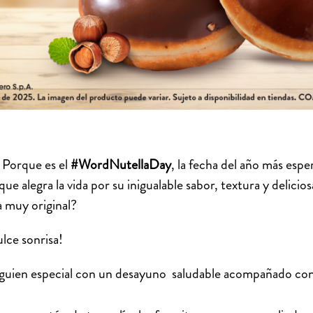
! Porque es el
#WordNutellaDay
,
la fecha del año más espe
ue alegra la vida por su inigualable sabor, textura y delici
a muy original?
lce sonrisa!
alguien especial con un desayuno saludable acompañado con