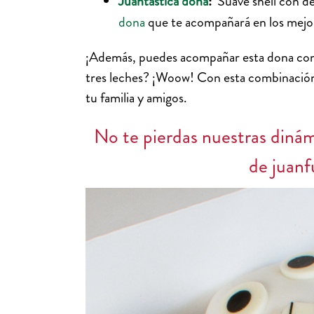
Juantástica dona
:
Suave shell con de
dona
que te acompañará en los mej
¡Además, puedes acompañar esta dona con
tres leches? ¡Woow! Con esta combinación, 
tu familia y amigos.
No te pierdas nuestras dinám
de juanfu