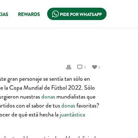
IAS
REWARDS
PIDE POR WHATSAPP
0
0
Este gran personaje se sentía tan sólo en
de la Copa Mundial de Fútbol 2022. Sólo
surgieron nuestras
donas
mundialistas que
rtidos con el sabor de tus
donas
favoritas?
ocer de qué está hecha la
juantástica