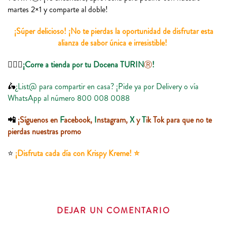
martes 2×1 y comparte al doble!
¡Súper delicioso! ¡No te pierdas la oportunidad de disfrutar esta
alianza de sabor única e irresistible!
🏃🏻‍♀️
¡Corre a tienda por tu Docena TURIN
Ⓡ
!
🛵
¿List@ para compartir en casa? ¡Pide ya por Delivery o vía
WhatsApp al número 800 008 0088
📲
¡Síguenos en
F
acebook,
I
nstagram,
X
y
T
ik Tok para que no te
pierdas nuestras promo
⭐️
¡Disfruta cada día con Krispy Kreme! ⭐️
DEJAR UN COMENTARIO