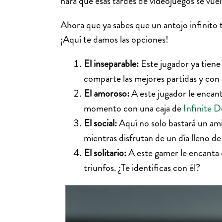
hará que esas tardes de videojuegos se vuel
Ahora que ya sabes que un antojo infinito 
¡Aquí te damos las opciones!
El inseparable:
Este jugador ya tiene
comparte las mejores partidas y con q
El amoroso:
A este jugador le encant
momento con una caja de
Infinite 
El social:
Aquí no solo bastará un amig
mientras disfrutan de un día lleno 
El solitario:
A este gamer le encanta c
triunfos. ¿Te identificas con él?