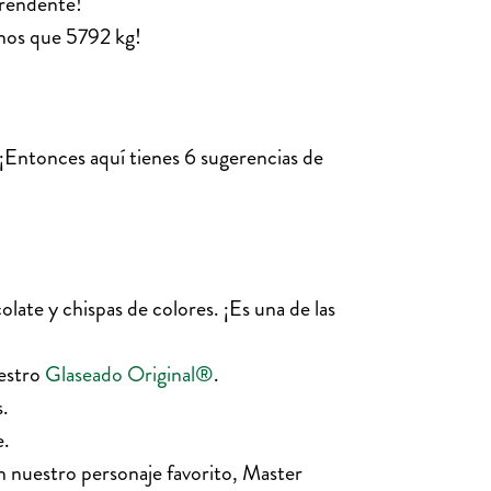
rprendente!
enos que 5792 kg!
? ¡Entonces aquí tienes 6 sugerencias de
colate y chispas de colores. ¡Es una de las
uestro
Glaseado Original®
.
s.
e.
n nuestro personaje favorito, Master