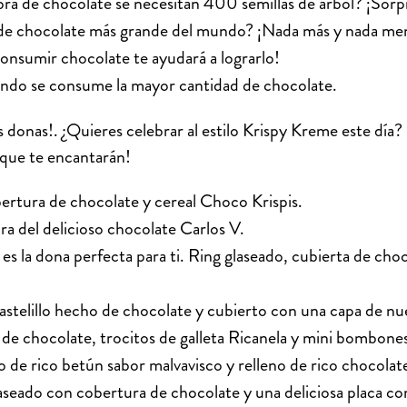
ibra de chocolate se necesitan 400 semillas de árbol? ¡So
a de chocolate más grande del mundo? ¡Nada más y nada m
consumir chocolate te ayudará a lograrlo!
uando se consume la mayor cantidad de chocolate.
as donas!. ¿Quieres celebrar al estilo Krispy Kreme este día
 que te encantarán!
ertura de chocolate y cereal Choco Krispis.
a del delicioso chocolate Carlos V.
a es la dona perfecta para ti. Ring glaseado, cubierta de cho
stelillo hecho de chocolate y cubierto con una capa de n
de chocolate, trocitos de galleta Ricanela y mini bombone
 de rico betún sabor malvavisco y relleno de rico chocolat
aseado con cobertura de chocolate y una deliciosa placa co