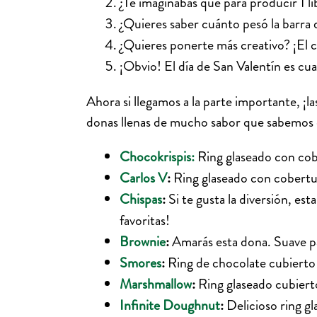
¿Te imaginabas que para producir 1 l
¿Quieres saber cuánto pesó la barr
¿Quieres ponerte más creativo? ¡El 
¡Obvio! El día de San Valentín es c
Ahora si llegamos a la parte importante, ¡l
donas llenas de mucho sabor que sabemos
Chocokrispis:
Ring glaseado con cob
Carlos V
:
Ring glaseado con cobertur
Chispas
:
Si te gusta la diversión, est
favoritas!
Brownie
:
Amarás esta dona. Suave pa
Smores
:
Ring de chocolate cubierto 
Marshmallow
:
Ring glaseado cubierto
Infinite Doughnut
:
Delicioso ring gl